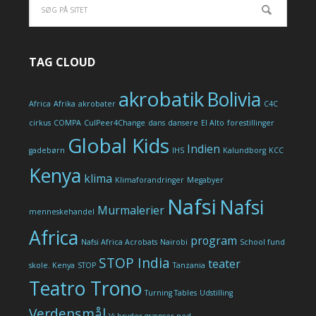
TAG CLOUD
akrobatik
Bolivia
Africa
Afrika
akrobater
C4C
cirkus
COMPA
CulPeer4Change
dans
dansere
El Alto
forestillinger
Global Kids
Indien
gadebørn
IHS
Kalundborg
KCC
Kenya
klima
Klimaforandringer
Megabyer
Nafsi
Nafsi
Murmalerier
menneskehandel
Africa
program
Nafsi Africa Acrobats
Nairobi
School fund
STOP India
teater
skole. Kenya
STOP
Tanzania
Teatro Trono
Turning Tables
Udstilling
Verdensmål