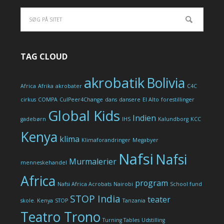
TAG CLOUD
akrobatik
Bolivia
Africa
Afrika
akrobater
C4C
cirkus
COMPA
CulPeer4Change
dans
dansere
El Alto
forestillinger
Global Kids
Indien
gadebørn
IHS
Kalundborg
KCC
Kenya
klima
Klimaforandringer
Megabyer
Nafsi
Nafsi
Murmalerier
menneskehandel
Africa
program
Nafsi Africa Acrobats
Nairobi
School fund
STOP India
teater
skole. Kenya
STOP
Tanzania
Teatro Trono
Turning Tables
Udstilling