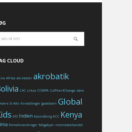
ØG
AG CLOUD
akrobatik
rica
Afrika
akrobater
olivia
C4C
cirkus
COMPA
CulPeer4Change
dans
Global
nsere
El Alto
forestillinger
gadebørn
ids
Kenya
Indien
IHS
Kalundborg
KCC
lima
Klimaforandringer
Megabyer
menneskehandel