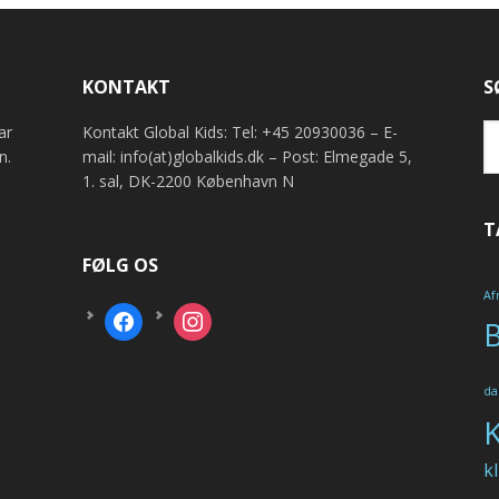
KONTAKT
S
ar
Kontakt Global Kids: Tel: +45 20930036 – E-
n.
mail: info(at)globalkids.dk – Post: Elmegade 5,
1. sal, DK-2200 København N
T
FØLG OS
Af
facebook
instagram
B
da
K
k