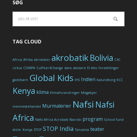
SØG
TAG CLOUD
akrobatik
Bolivia
Africa
Afrika
akrobater
C4C
cirkus
COMPA
CulPeer4Change
dans
dansere
El Alto
forestillinger
Global Kids
Indien
gadebørn
IHS
Kalundborg
KCC
Kenya
klima
Klimaforandringer
Megabyer
Nafsi
Nafsi
Murmalerier
menneskehandel
Africa
program
Nafsi Africa Acrobats
Nairobi
School fund
STOP India
teater
skole. Kenya
STOP
Tanzania